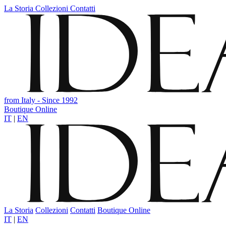
La Storia
Collezioni
Contatti
from Italy - Since 1992
Boutique Online
IT
|
EN
La Storia
Collezioni
Contatti
Boutique Online
IT
|
EN